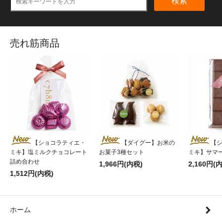
検索
売れ筋商品
【ショコラティエ・
【ダイグー】お米の
【
ミキ】塩ミルクチョコレート
お菓子3種セット
ミキ】サマ
詰め合わせ
1,966円(内税)
2,160円(
1,512円(内税)
ホーム