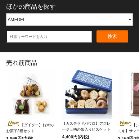
ほかの商品を探す
検索
売れ筋商品
【カステラドパウロ】アズレ
【ダイグー】お米の
【
ージョ柄の缶入りビスケット
お菓子3種セット
ミキ】サマ
4,400円(内税)
1,966円(内税)
2,160円(