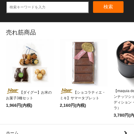
検索
売れ筋商品
【maquia d
【ダイグー】お米の
【ショコラティエ・
ンナッツショコ
お菓子3種セット
ミキ】サマータブレット
ディション・
1,966円(内税)
2,160円(内税)
ラ）
3,780円(
ホーム