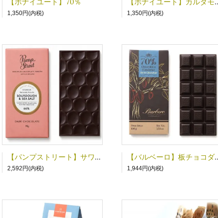
【ボナイユート】70％
【ボナイユート
1,350円(内税)
1,350円(内税)
【パンプストリート】サワードゥ+シーソルト
【バルベーロ】板
2,592円(内税)
1,944円(内税)