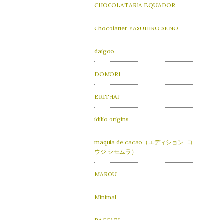
CHOCOLATARIA EQUADOR
Chocolatier YASUHIRO SENO
daigoo.
DOMORI
ERITHAJ
idilio origins
maquia de cacao（エディション･コ
ウジ シモムラ）
MAROU
Minimal
PACCARI