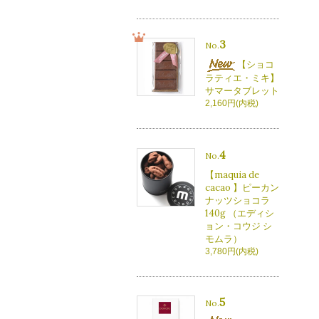
3
No.
【ショコ
ラティエ・ミキ】
サマータブレット
2,160円(内税)
4
No.
【maquia de
cacao 】ピーカン
ナッツショコラ
140g （エディシ
ョン・コウジ シ
モムラ）
3,780円(内税)
5
No.