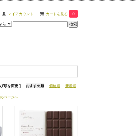
マイアカウント
カートを見る
0
並び順を変更 ]
-
おすすめ順
-
価格順
-
新着順
のページへ