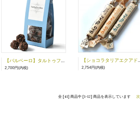
【ショコラタリアエクアドル】サン
【バルベーロ】タルトゥフィエリーテ カカオニブ(ヘーゼルナッツ)
2,754円(内税)
2,700円(内税)
全 [41] 商品中 [1-12] 商品を表示しています
次