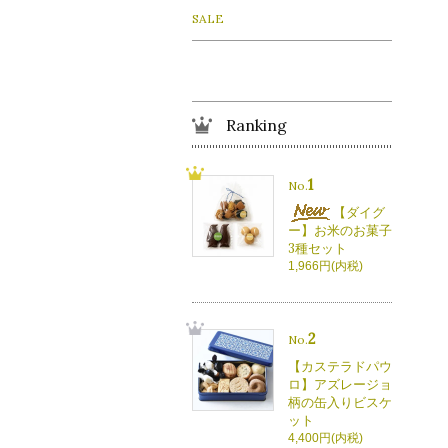
SALE
Ranking
1
No.
【ダイグ
ー】お米のお菓子
3種セット
1,966円(内税)
2
No.
【カステラドパウ
ロ】アズレージョ
柄の缶入りビスケ
ット
4,400円(内税)