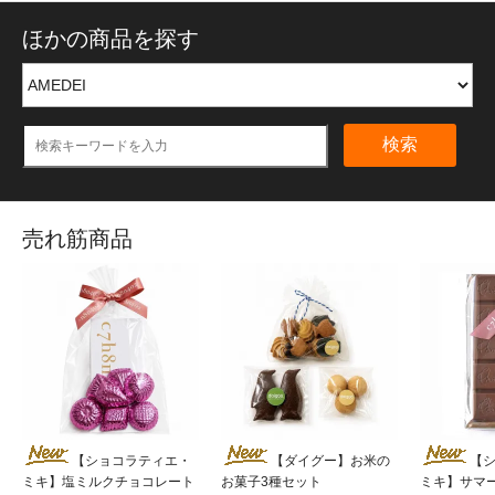
ほかの商品を探す
検索
売れ筋商品
【ショコラティエ・
【ダイグー】お米の
【
ミキ】塩ミルクチョコレート
お菓子3種セット
ミキ】サマ