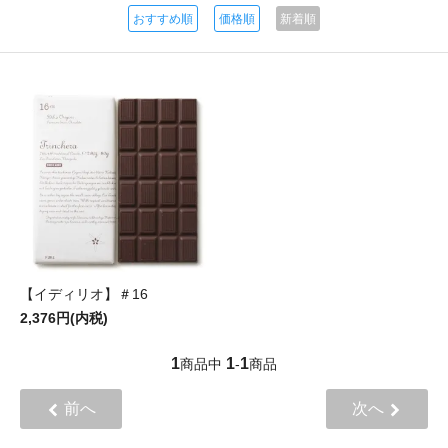
おすすめ順
価格順
新着順
【イディリオ】＃16
2,376円(内税)
1
1
1
商品中
-
商品
前へ
次へ