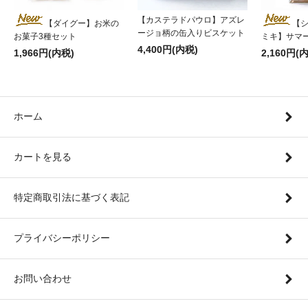
【カステラドパウロ】アズレ
【ダイグー】お米の
【
ージョ柄の缶入りビスケット
お菓子3種セット
ミキ】サマ
4,400円(内税)
1,966円(内税)
2,160円(
ホーム
カートを見る
特定商取引法に基づく表記
プライバシーポリシー
お問い合わせ