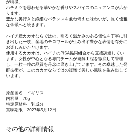
が特徴。
ハチミツを思わせる華やかな香りやスパイスのニュアンスが広が
ります。
豊かな奥行きと繊細なバランスを兼ね備えた味わいが、長く優雅
な余韻へと続きます。
ハイチ産カカオならではの、明るく温かみのある個性を丁寧に引
き出した一枚。産地のテロワールが生み出す豊かな表情を存分に
お楽しみいただけます。
使用するカカオは、ハイチのPISA協同組合から直接調達してい
ます。女性が中心となる専門チームが発酵工程を徹底して管理
し、一粒一粒の品質を丹念に磨き上げています。その卓越した発
酵技術が、このカカオならではの複雑で美しい風味を生み出して
います。
原産国名 イギリス
内容量 70g
特定原材料 乳成分
賞味期限 2027年5月12日
その他の詳細情報