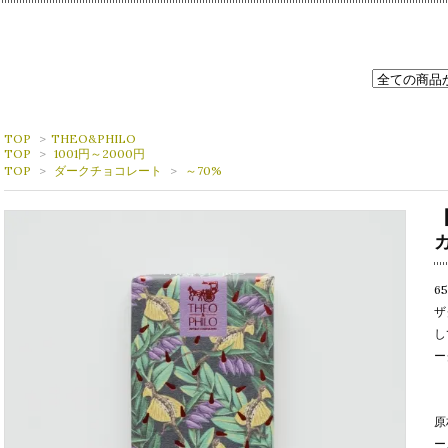
TOP
>
THEO&PHILO
TOP
>
1001円～2000円
TOP
>
ダークチョコレート
>
～70%
6
ザ
し
ー
原
ー