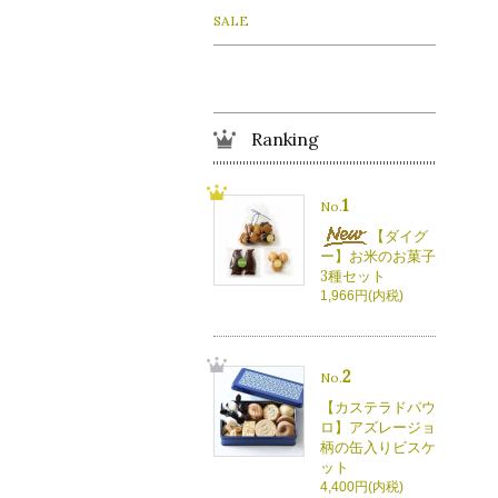
SALE
Ranking
1
No.
【ダイグ
ー】お米のお菓子
3種セット
1,966円(内税)
2
No.
【カステラドパウ
ロ】アズレージョ
柄の缶入りビスケ
ット
4,400円(内税)