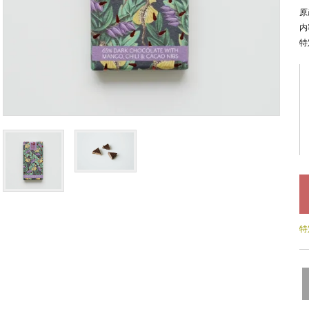
原
内
特
特