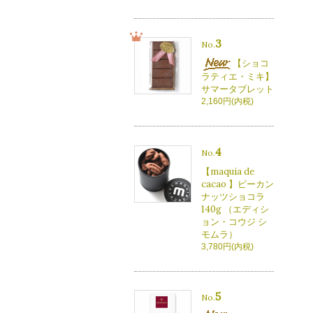
3
No.
【ショコ
ラティエ・ミキ】
サマータブレット
2,160円(内税)
4
No.
【maquia de
cacao 】ピーカン
ナッツショコラ
140g （エディシ
ョン・コウジ シ
モムラ）
3,780円(内税)
5
No.