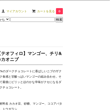
マイアカウント
カートを見る
0
【テオフィロ】マンゴー、チリ&
カカオニブ
5%のダークチョコレートに香ばしいニブのザク
ク食感と甘酸っぱいマンゴーの組み合わせ。そ
て最後にピリッとほのかな辛味がクセになるダ
クチョコレート。
材料名 カカオ豆、砂糖、マンゴー、ココアバタ
、トウガラシ