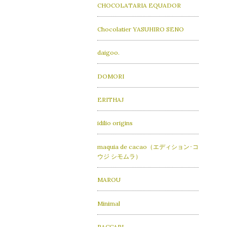
CHOCOLATARIA EQUADOR
Chocolatier YASUHIRO SENO
daigoo.
DOMORI
ERITHAJ
idilio origins
maquia de cacao（エディション･コ
ウジ シモムラ）
MAROU
Minimal
PACCARI