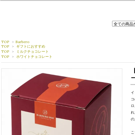
TOP
>
Barbero
TOP
>
ギフトにおすすめ
TOP
>
ミルクチョコレート
TOP
>
ホワイトチョコレート
イ
コ
ロ
れ
の
こ