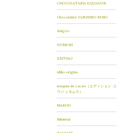
CHOCOLATARIA EQUADOR
Chocolatier YASUHIRO SENO
daigoo.
DOMORI
ERITHAJ
idilio origins
maquia de cacao（エディション･コ
ウジ シモムラ）
MAROU
Minimal
PACCARI