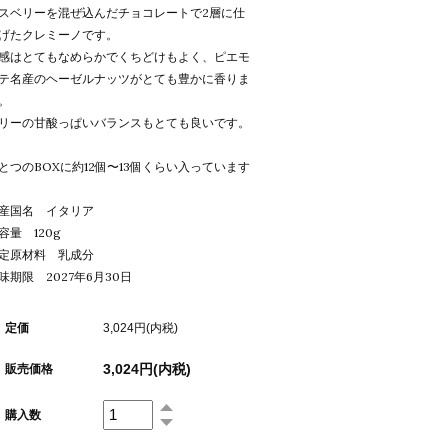
スベリーを混ぜ込んだチョコレートで2層に仕
げたクレミーノです。
感はとてもなめらかでくちどけもよく、ピエモ
テ名産のヘーゼルナッツがとても豊かに香りま
。
リーの甘酸っぱいバランスもとても良いです。
とつのBOXに約12個〜13個くらい入っています
産国名 イタリア
容量 120g
定原材料 乳成分
味期限 2027年6月30日
定価
3,024円(内税)
3,024円(内税)
販売価格
購入数