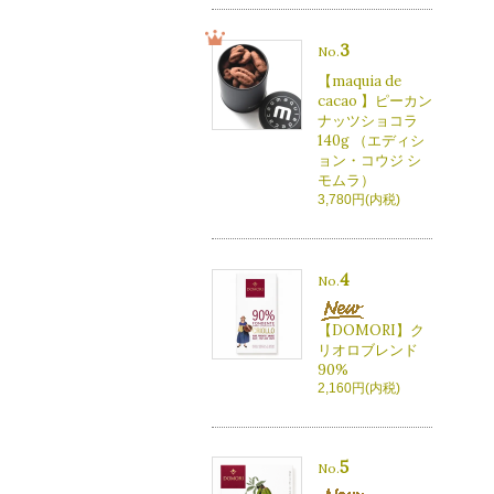
3
No.
【maquia de
cacao 】ピーカン
ナッツショコラ
140g （エディシ
ョン・コウジ シ
モムラ）
3,780円(内税)
4
No.
【DOMORI】ク
リオロブレンド
90%
2,160円(内税)
5
No.