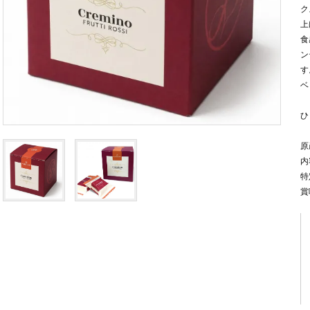
ク
上
食
ン
す
ベ
ひ
原
内
特
賞