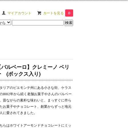
マイアカウント
カートを見る
0
【バルベーロ】クレミーノ ベリ
ー (ボックス入り)
タリアのピエモンテ州にある小さな街、ケラス
の1882年から続く老舗お菓子やさんのバルベー
。昔ながらの素朴な味わいと、まっすぐに作ら
たお菓子やチョコレート、創業からずっと地元
人に愛されてきました。
ちらはホワイトアーモンドチョコレートにミッ