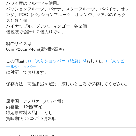
ハワイ産のフルーツを使用。
パッションフルーツ、バナナ、スターフルーツ、パパイヤ、オレ
ンジ、POG（パッションフルーツ、オレンジ、グアバのミック
ス）各１個
パイナップル、グアバ、マンゴー 各２個
個包装で合計１２個入りです。
箱のサイズは
6cm ×26cm×4cm(縦×横×高さ)
この商品は
ロゴ入りショッパー（紙袋）M
もしくは
ロゴ入りビニ
ールショッパー
に対応しております。
保存方法 高温多湿を避け、涼しいところで保存してください。
原産国：アメリカ（ハワイ州）
内容量：12個(85g)
特定原材料８品目：なし
賞味期限：2027年2月20日